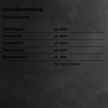
Scheibentönung
Preisübersicht
Kleinwa
gen
ab 200€*
Limousine
ab 280€*
Kombi/ SUV
ab 320€*
Transporter
ab 320€*
Blendstreifen
ab 40€*
*je nach Modell